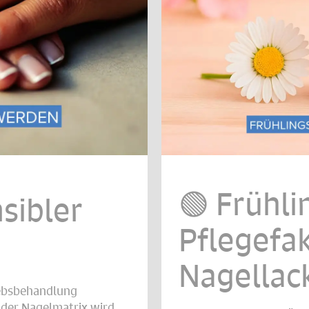
🟢 Frühli
sibler
Pflegefak
Nagellac
rebsbehandlung
 der Nagelmatrix wird