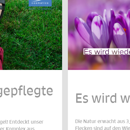
gepflegte
Es wird 
Die Natur erwacht aus 3
gel! Entdeckt unser
Flecken sind auf den Wi
Der Komplex aus