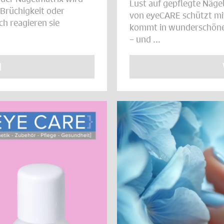
Lust auf gepflegte Näge
 Brüchigkeit oder
von eyeCARE schützt mit 
h reagieren sie
kommt in wunderschönen 
– und ...
N