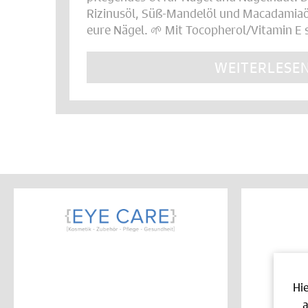
Rizinusöl, Süß-Mandelöl und Macadamiaöl
eure Nägel. 🌱 Mit Tocopherol/Vitamin E s
WEITERLESE
Hi
a