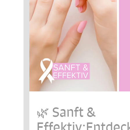
🌿 Sanft &
Effektiv:Entdec