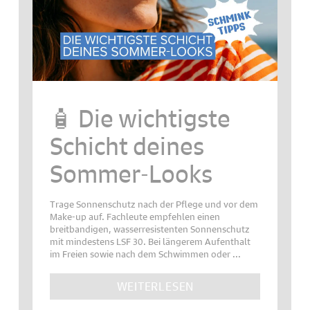
🧴 Die wichtigste
Schicht deines
Sommer-Looks
Trage Sonnenschutz nach der Pflege und vor dem
Make-up auf. Fachleute empfehlen einen
breitbandigen, wasserresistenten Sonnenschutz
mit mindestens LSF 30. Bei längerem Aufenthalt
im Freien sowie nach dem Schwimmen oder ...
WEITERLESEN