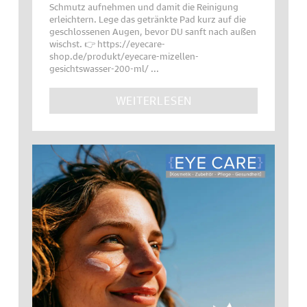
Schmutz aufnehmen und damit die Reinigung
erleichtern. Lege das getränkte Pad kurz auf die
geschlossenen Augen, bevor DU sanft nach außen
wischst. 👉 https://eyecare-
shop.de/produkt/eyecare-mizellen-
gesichtswasser-200-ml/ ...
WEITERLESEN