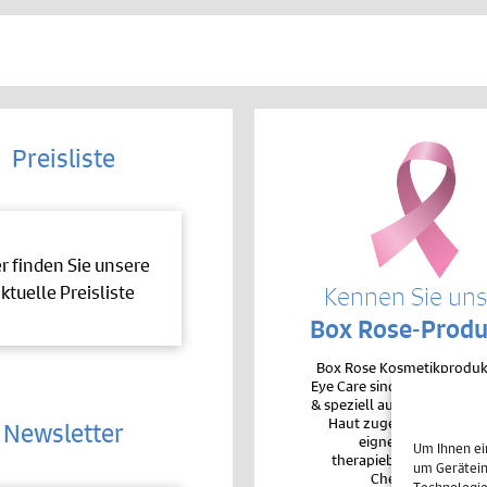
Preisliste
er finden Sie unsere
ktuelle Preisliste
Kennen Sie un
Box Rose-Produ
Box Rose Kosmetikproduk
Eye Care sind sehr hochver
& speziell auf die Bedürfnis
Haut zugeschnitten. De
Newsletter
eignen sie sich auc
Um Ihnen ei
therapiebegleitend bei 
um Gerätein
Chemotherapie.
Technologie