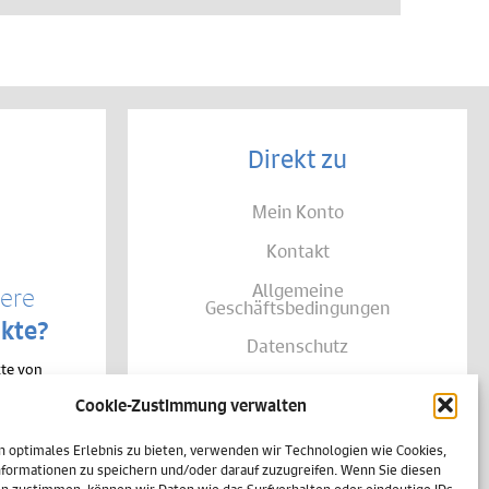
Direkt zu
Mein Konto
Kontakt
Allgemeine
sere
Geschäftsbedingungen
kte?
Datenschutz
te von
Widerruf
träglich
Cookie-Zustimmung verwalten
se Ihrer
Zahlungsweisen
shalb
h
n optimales Erlebnis zu bieten, verwenden wir Technologien wie Cookies,
Versand & Lieferung
einer
formationen zu speichern und/oder darauf zuzugreifen. Wenn Sie diesen
n zustimmen, können wir Daten wie das Surfverhalten oder eindeutige IDs