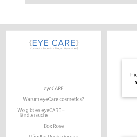
Hi
a
eyeCARE
Warum eyeCare cosmetics?
Wo gibt es eyeCARE –
Händlersuche
Box Rose
Händler Registrierung