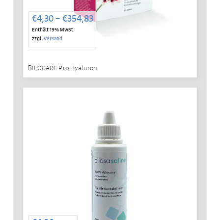
Preisspanne:
€
4,30
–
€
354,83
€4,30
Enthält 19% MwSt.
bis
zzgl.
Versand
€354,83
BILOCARE Pro Hyaluron
IN DEN WARENKORB