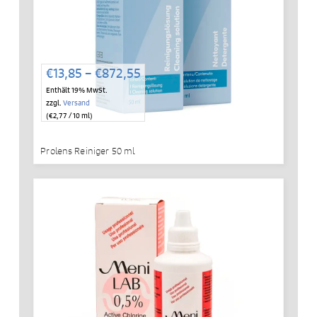
Preisspanne:
€
13,85
–
€
872,55
€13,85
Enthält 19% MwSt.
bis
zzgl.
Versand
€872,55
(
€
2,77
/ 10 ml)
Prolens Reiniger 50 ml
IN DEN WARENKORB