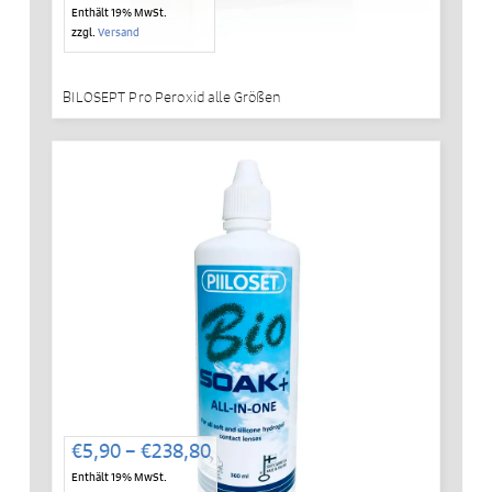
€4,99
Enthält 19% MwSt.
bis
zzgl.
Versand
€418,44
BILOSEPT Pro Peroxid alle Größen
Preisspanne:
€
5,90
–
€
238,80
€5,90
Enthält 19% MwSt.
bis