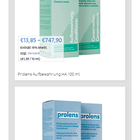
Preisspanne:
€
13,85
–
€
747,90
€13,85
Enthält 19% MwSt.
bis
zzgl.
Versand
€747,90
(
€
1,39
/ 10 ml)
Prolens Aufbewahrung HA 100 ml