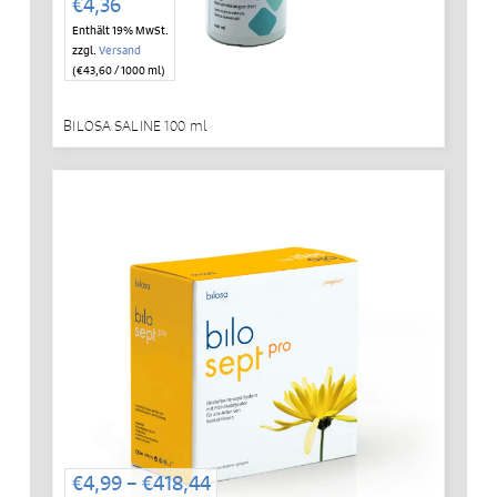
€
4,36
Enthält 19% MwSt.
zzgl.
Versand
(
€
43,60
/ 1000 ml)
BILOSA SALINE 100 ml
Preisspanne:
€
4,99
–
€
418,44