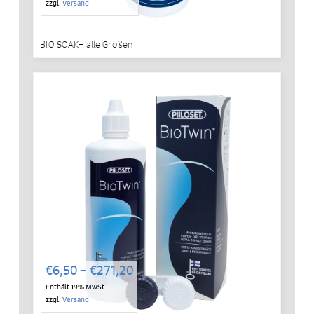
zzgl.
Versand
€238,80
BIO SOAK+ alle Größen
Preisspanne:
€
6,50
–
€
271,20
€6,50
Enthält 19% MwSt.
bis
zzgl.
Versand
€271,20