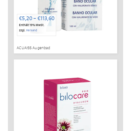
Preisspanne:
€
5,20
–
€
113,60
€5,20
Enthält 19% MwSt.
bis
zzgl.
Versand
€113,60
ACUAISS Augenbad