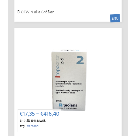
BIOTWIN alle Größen
NEU
Preisspanne:
€
17,35
–
€
416,40
€17,35
Enthält 19% MwSt.
bis
zzgl.
Versand
€416,40