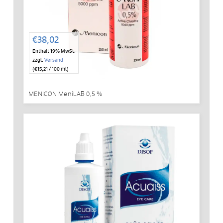
€
38,02
Enthält 19% MwSt.
zzgl.
Versand
(
€
15,21
/ 100 ml)
MENICON MeniLAB 0,5 %