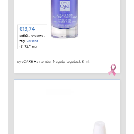
€
13,74
Enthält 19% MwSt.
zzgl.
Versand
(
€
1,72
/ 1 ml)
eyeCARE Härtender Nagelpflegelack 8 ml
IN DEN WARENKORB