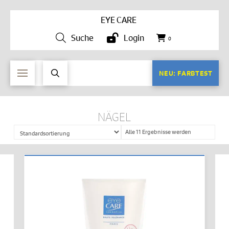
EYE CARE
Suche
Login
0
NEU: FARBTEST
NÄGEL
Alle 11 Ergebnisse werden
angezeigt
IN DEN WARENKORB