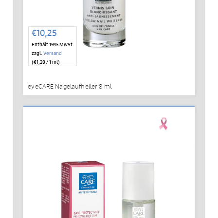
€
10,25
Enthält 19% MwSt.
zzgl.
Versand
(
€
1,28
/ 1 ml)
eyeCARE Nagelaufheller 8 ml
IN DEN WARENKORB