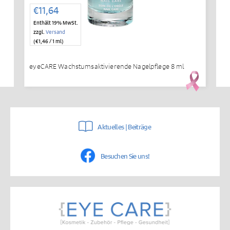
€
11,64
Enthält 19% MwSt.
zzgl.
Versand
(
€
1,46
/ 1 ml)
eyeCARE Wachstumsaktivierende Nagelpflege 8 ml
Aktuelles | Beiträge
Besuchen Sie uns!