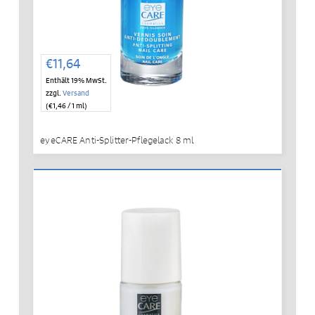
€
11,64
Enthält 19% MwSt.
zzgl.
Versand
(
€
1,46
/ 1 ml)
eyeCARE Anti-Splitter-Pflegelack 8 ml
IN DEN WARENKORB