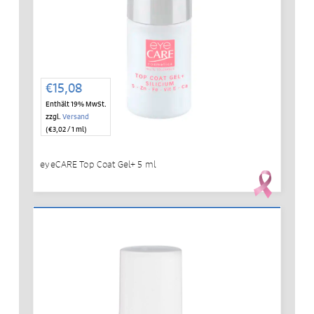
€
15,08
Enthält 19% MwSt.
zzgl.
Versand
(
€
3,02
/ 1 ml)
eyeCARE Top Coat Gel+ 5 ml
IN DEN WARENKORB