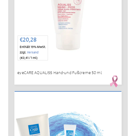
€
20,28
Enthält 19% MwSt.
zzgl.
Versand
(
€
0,41
/ 1 ml)
eyeCARE AQUALISS Hand-und Fußcreme 50 ml
IN DEN WARENKORB