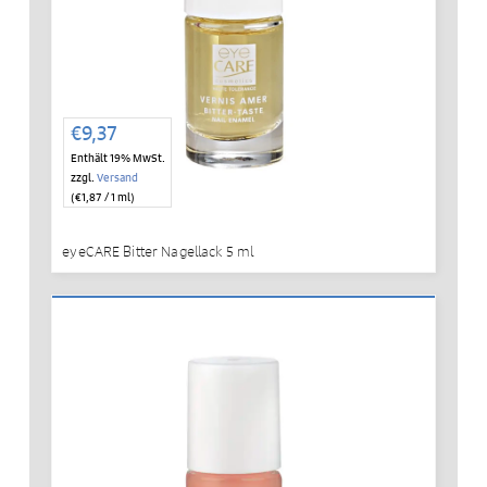
€
9,37
Enthält 19% MwSt.
zzgl.
Versand
(
€
1,87
/ 1 ml)
eyeCARE Bitter Nagellack 5 ml
IN DEN WARENKORB