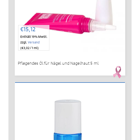
€
15,12
Enthält 19% MwSt.
zzgl.
Versand
(
€
3,02
/ 1 ml)
Pflegendes Öl für Nägel und Nagelhaut 5 ml
IN DEN WARENKORB