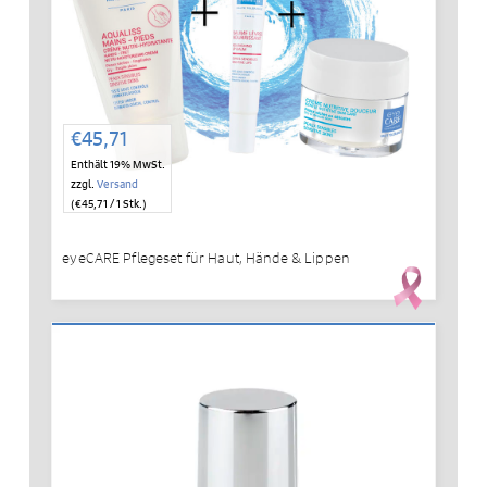
€
45,71
Enthält 19% MwSt.
zzgl.
Versand
(
€
45,71
/ 1 Stk.)
eyeCARE Pflegeset für Haut, Hände & Lippen
IN DEN WARENKORB