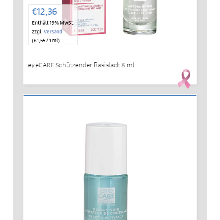
€
12,36
Enthält 19% MwSt.
zzgl.
Versand
(
€
1,55
/ 1 ml)
eyeCARE Schützender Basislack 8 ml
IN DEN WARENKORB