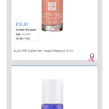
€
12,61
Enthält 19% MwSt.
zzgl.
Versand
(
€
1,58
/ 1 ml)
eyeCARE Glättender Nagelpflegelack 8 ml
IN DEN WARENKORB