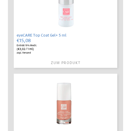
eyeCARE Top Coat Gel+ 5 ml
€
15,08
Enthält 19% MwSt.
(
€
3,02
/ 1 ml)
zzgl.
Versand
ZUM PRODUKT