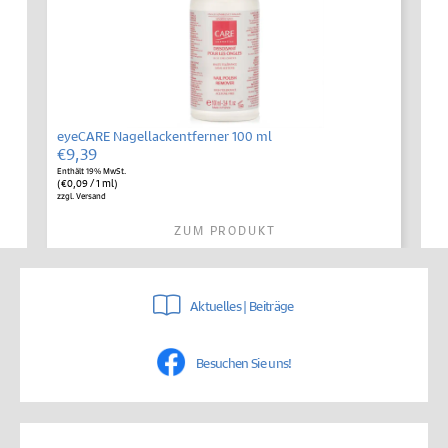
eyeCARE Nagellackentferner 100 ml
€
9,39
Enthält 19% MwSt.
(
€
0,09
/ 1 ml)
zzgl.
Versand
ZUM PRODUKT
Aktuelles | Beiträge
Besuchen Sie uns!