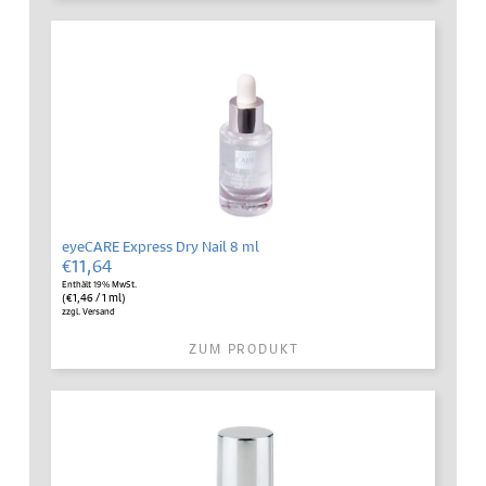
eyeCARE Express Dry Nail 8 ml
€
11,64
Enthält 19% MwSt.
(
€
1,46
/ 1 ml)
zzgl.
Versand
ZUM PRODUKT