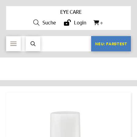
EYE CARE
Suche
Login
0
NEU: FARBTEST