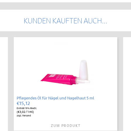
KUNDEN KAUFTEN AUCH...
Pflegendes Öl für Nägel und Nagelhaut 5 ml
€
15,12
Enthält 19% MwSt.
(
€
3,02
/ 1 ml)
zzgl.
Versand
ZUM PRODUKT