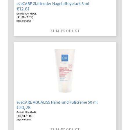
eyeCARE Glättender Nagelpflegelack 8 ml
€
12,61
Enthält 19% MwSt.
(
€
1,58
/ 1 ml)
zzgl.
Versand
ZUM PRODUKT
eyeCARE AQUALISS Hand-und Fußcreme 50 ml
€
20,28
Enthält 19% MwSt.
(
€
0,41
/ 1 ml)
zzgl.
Versand
ZUM PRODUKT