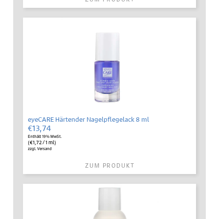
eyeCARE Härtender Nagelpflegelack 8 ml
€
13,74
Enthält 19% MwSt.
(
€
1,72
/ 1 ml)
zzgl.
Versand
ZUM PRODUKT