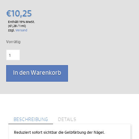
€
10,25
Enthält 19% MwSt.
(
€
1,28
/ 1 ml)
zzgl.
Versand
Vorrätig
eyeCARE
Nagelaufheller
8
ml
In den Warenkorb
Menge
BESCHREIBUNG
DETAILS
Reduziert sofort sichtbar die Gelbfärbung der Nägel.