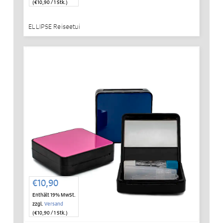
(
€
10,90
/ 1 Stk.)
ELLIPSE Reiseetui
€
10,90
Enthält 19% MwSt.
zzgl.
Versand
(
€
10,90
/ 1 Stk.)