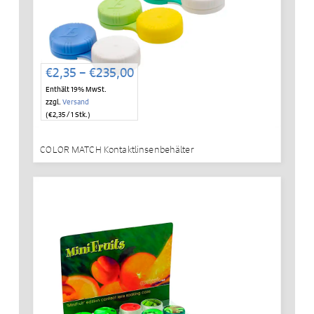
Preisspanne:
€
2,35
–
€
235,00
€2,35
Enthält 19% MwSt.
bis
zzgl.
Versand
€235,00
(
€
2,35
/ 1 Stk.)
COLOR MATCH Kontaktlinsenbehälter