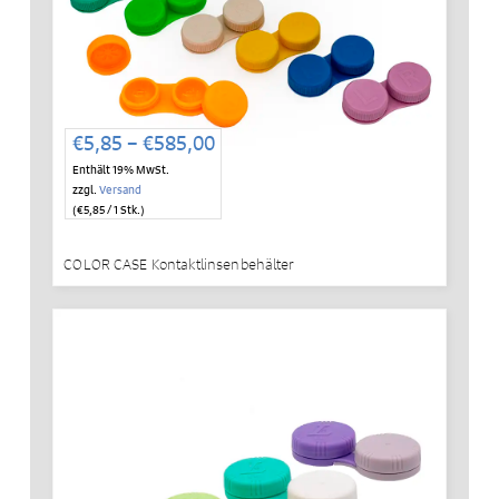
Preisspanne:
€
5,85
–
€
585,00
€5,85
Enthält 19% MwSt.
bis
zzgl.
Versand
€585,00
(
€
5,85
/ 1 Stk.)
COLOR CASE Kontaktlinsenbehälter