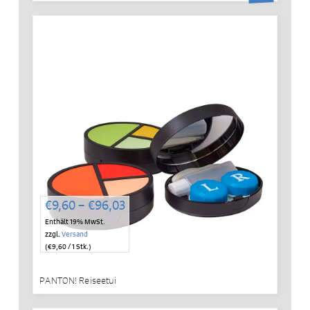
Preisspanne:
€
9,60
–
€
96,03
€9,60
Enthält 19% MwSt.
bis
zzgl.
Versand
€96,03
(
€
9,60
/ 1 Stk.)
PANTON! Reiseetui