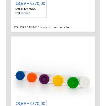
Preisspanne:
€
3,69
–
€
370,00
€3,69
Enthält 19% MwSt.
bis
zzgl.
Versand
€370,00
STANDARD FUNKY Kontaktlinsenbehälter
Preisspanne:
€
3,69
–
€
370,00