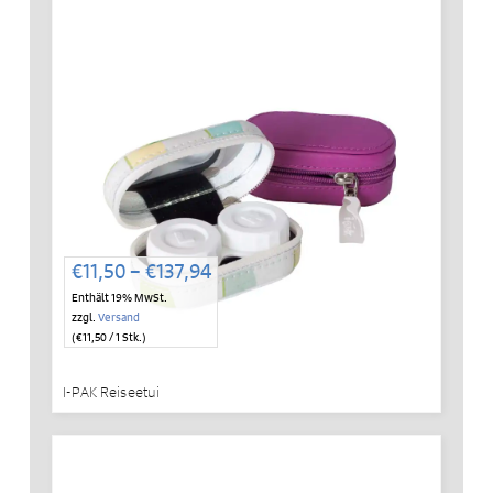
Preisspanne:
€
11,50
–
€
137,94
€11,50
Enthält 19% MwSt.
bis
zzgl.
Versand
€137,94
(
€
11,50
/ 1 Stk.)
I-PAK Reiseetui