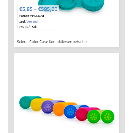
Preisspanne:
€
5,85
–
€
585,00
€5,85
Enthält 19% MwSt.
bis
zzgl.
Versand
€585,00
(
€
5,85
/ 1 Stk.)
Scleral Color Case Kontaktlinsenbehälter