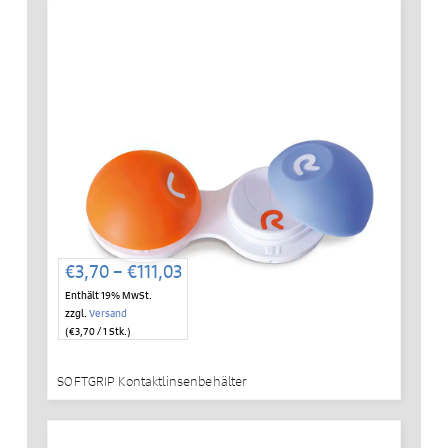
Preisspanne:
€
3,70
–
€
111,03
€3,70
Enthält 19% MwSt.
bis
zzgl.
Versand
€111,03
(
€
3,70
/ 1 Stk.)
SOFTGRIP Kontaktlinsenbehälter