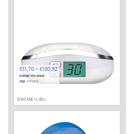
Preisspanne:
€
11,70
–
€
130,92
€11,70
Enthält 19% MwSt.
bis
zzgl.
Versand
€130,92
DIGICASE KL-Etui