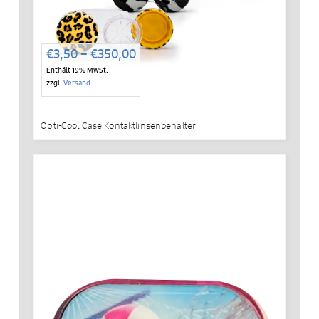
Preisspanne:
€
3,50
–
€
350,00
€3,50
Enthält 19% MwSt.
bis
zzgl.
Versand
€350,00
Opti-Cool Case Kontaktlinsenbehälter