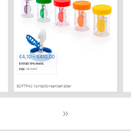
Preisspanne:
€
4,10
–
€
410,00
€4,10
Enthält 19% MwSt.
bis
zzgl.
Versand
€410,00
SOFTPAC Kontaktlinsenbehälter
Weitere
Produkte