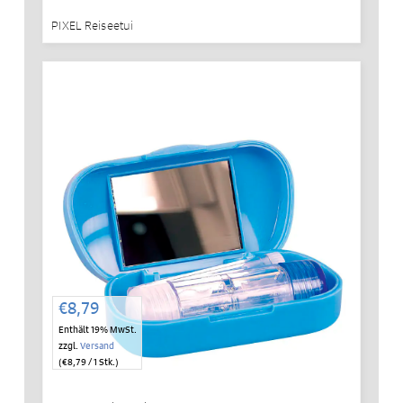
PIXEL Reiseetui
€
8,79
Enthält 19% MwSt.
zzgl.
Versand
(
€
8,79
/ 1 Stk.)