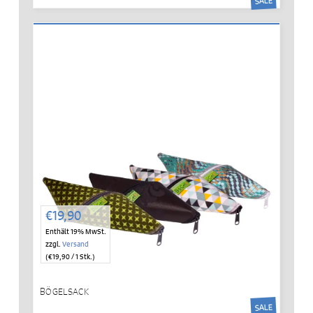
SALE
€
19,90
Enthält 19% MwSt.
zzgl.
Versand
(
€
19,90
/ 1 Stk.)
BÖGELSACK
SALE