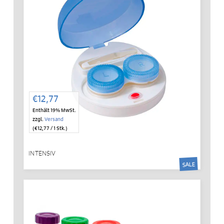
IN DEN WARENKORB
€
12,77
Enthält 19% MwSt.
zzgl.
Versand
(
€
12,77
/ 1 Stk.)
INTENSIV
SALE