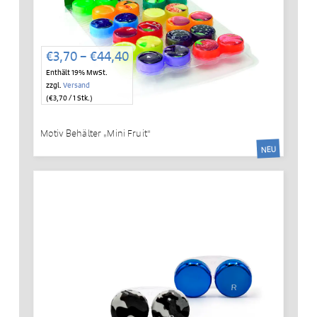
Preisspanne:
€
3,70
–
€
44,40
€3,70
Enthält 19% MwSt.
bis
zzgl.
Versand
€44,40
(
€
3,70
/ 1 Stk.)
Motiv Behälter „Mini Fruit“
NEU