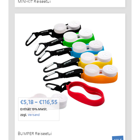
MINI-KIT Reiseetui
Preisspanne:
€
5,18
–
€
116,55
€5,18
Enthält 19% MwSt.
bis
zzgl.
Versand
€116,55
BUMPER Reiseetui