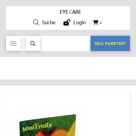
EYE CARE
Suche
Login
0
NEU: FARBTEST