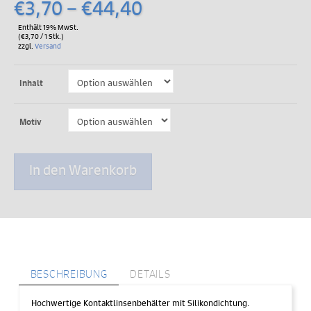
Preisspanne:
€
3,70
–
€
44,40
€3,70
Enthält 19% MwSt.
(
€
3,70
/ 1 Stk.)
bis
zzgl.
Versand
€44,40
Inhalt
Motiv
Motiv
In den Warenkorb
Behälter
"Mini
Fruit"
Menge
BESCHREIBUNG
DETAILS
Hochwertige Kontaktlinsenbehälter mit Silikondichtung.