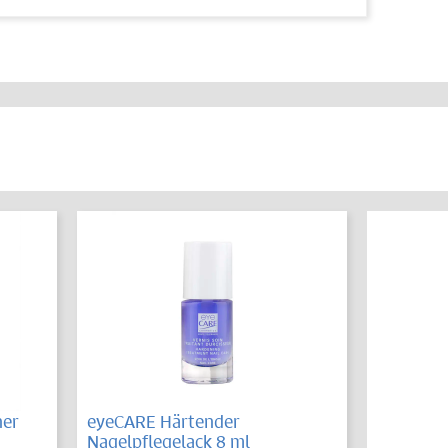
ner
eyeCARE Härtender
Nagelpflegelack 8 ml