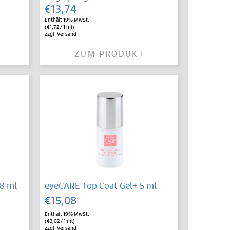
€
13,74
Enthält 19% MwSt.
(
€
1,72
/ 1 ml)
zzgl.
Versand
ZUM PRODUKT
 8 ml
eyeCARE Top Coat Gel+ 5 ml
€
15,08
Enthält 19% MwSt.
(
€
3,02
/ 1 ml)
zzgl.
Versand