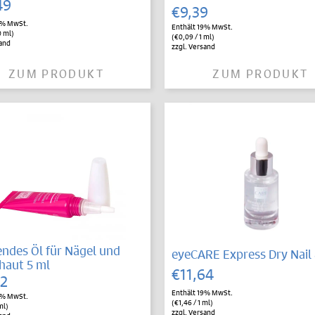
49
€
9,39
9% MwSt.
Enthält 19% MwSt.
0 ml)
(
€
0,09
/ 1 ml)
and
zzgl.
Versand
ZUM PRODUKT
ZUM PRODUKT
endes Öl für Nägel und
eyeCARE Express Dry Nail
haut 5 ml
€
11,64
12
Enthält 19% MwSt.
9% MwSt.
(
€
1,46
/ 1 ml)
ml)
zzgl.
Versand