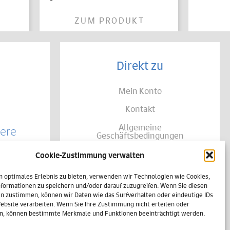
ZUM PRODUKT
Direkt zu
Mein Konto
Kontakt
Allgemeine
sere
Geschäftsbedingungen
kte?
Datenschutz
Cookie-Zustimmung verwalten
te von
Widerruf
träglich
n optimales Erlebnis zu bieten, verwenden wir Technologien wie Cookies,
se Ihrer
formationen zu speichern und/oder darauf zuzugreifen. Wenn Sie diesen
Zahlungsweisen
shalb
n zustimmen, können wir Daten wie das Surfverhalten oder eindeutige IDs
h
Website verarbeiten. Wenn Sie Ihre Zustimmung nicht erteilen oder
Versand & Lieferung
einer
n, können bestimmte Merkmale und Funktionen beeinträchtigt werden.
Impressum