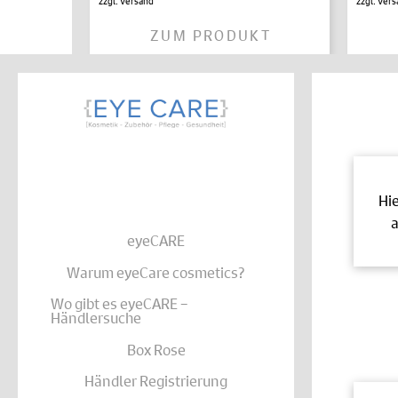
zzgl.
Versand
zzgl.
Vers
ZUM PRODUKT
Hi
a
eyeCARE
Warum eyeCare cosmetics?
Wo gibt es eyeCARE –
Händlersuche
Box Rose
Händler Registrierung