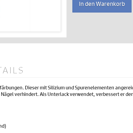
In den Warenkorb
8
ml
Menge
TAILS
rfärbungen. Dieser mit Silizium und Spurenelementen angereich
er Nägel verhindert. Als Unterlack verwendet, verbessert er den
nd)