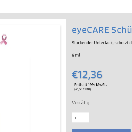
eyeCARE Schüt
Stärkender Unterlack, schützt 
8 ml
€
12,36
Enthält 19% MwSt.
(
€
1,55
/ 1 ml)
Vorrätig
eyeCARE
Schützender
Basislack