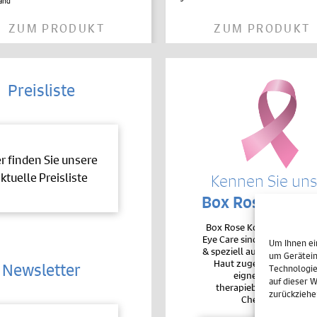
and
ZUM PRODUKT
ZUM PRODUKT
Preisliste
er finden Sie unsere
ktuelle Preisliste
Kennen Sie un
Box Rose-Produ
Box Rose Kosmetikproduk
Eye Care sind sehr hochver
Um Ihnen ei
& speziell auf die Bedürfnis
um Gerätein
Haut zugeschnitten. De
Newsletter
Technologie
eignen sie sich auc
auf dieser 
therapiebegleitend bei 
zurückziehe
Chemotherapie.