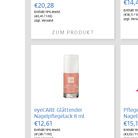
€
14,
€
20,28
Enthält 1
Enthält 19% MwSt.
(
€
18,11
/ 1
(
€
0,41
/ 1 ml)
zzgl.
Vers
zzgl.
Versand
ZUM PRODUKT
eyeCARE Glättender
Pfleg
Nagelpflegelack 8 ml
Nagel
€
12,61
€
15,
Enthält 19% MwSt.
Enthält 1
(
€
1,58
/ 1 ml)
(
€
3,02
/ 1 