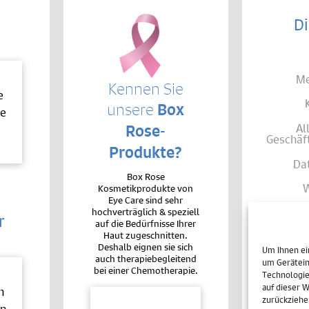
Di
Me
Kennen Sie
e
unsere
Box
le
Al
Rose-
Geschäf
Produkte?
Da
Box Rose
W
Kosmetikprodukte von
Eye Care sind sehr
hochverträglich & speziell
Zahl
r
auf die Bedürfnisse Ihrer
Haut zugeschnitten.
Versan
Deshalb eignen sie sich
Um Ihnen ei
auch therapiebegleitend
I
um Gerätein
bei einer Chemotherapie.
Technologie
Cookie-
auf dieser 
h
zurückziehe
en