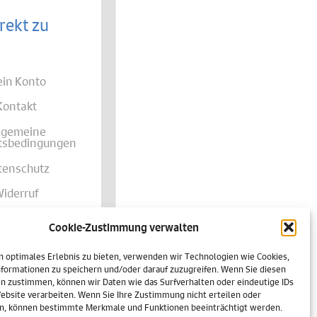
rekt zu
in Konto
Kontakt
lgemeine
tsbedingungen
tenschutz
iderruf
ungsweisen
Cookie-Zustimmung verwalten
d & Lieferung
n optimales Erlebnis zu bieten, verwenden wir Technologien wie Cookies,
mpressum
formationen zu speichern und/oder darauf zuzugreifen. Wenn Sie diesen
n zustimmen, können wir Daten wie das Surfverhalten oder eindeutige IDs
Richtlinie (EU)
Website verarbeiten. Wenn Sie Ihre Zustimmung nicht erteilen oder
n, können bestimmte Merkmale und Funktionen beeinträchtigt werden.