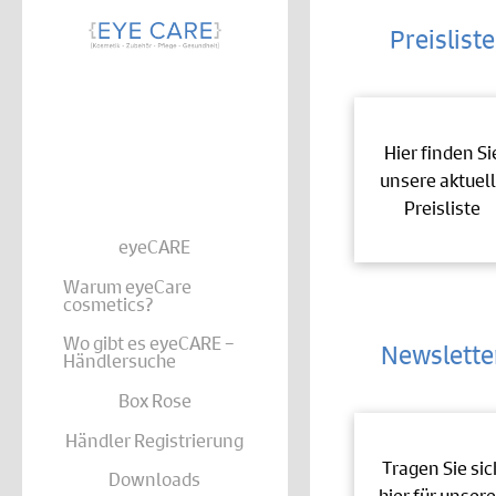
Preisliste
Hier finden Si
unsere aktuel
Preisliste
eyeCARE
Warum eyeCare
cosmetics?
Wo gibt es eyeCARE –
Newslette
Händlersuche
Box Rose
Händler Registrierung
Tragen Sie sic
Downloads
hier für unser