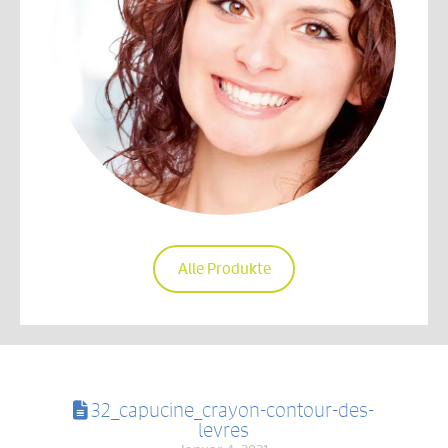
Alle Produkte
32_capucine_crayon-contour-des-
levres