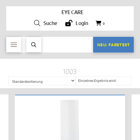
EYE CARE
Suche
Login
0
NEU: FARBTEST
1003
Einzelnes Ergebnis wird
angezeigt