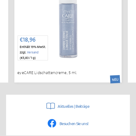
€
18,96
Enthält 19% MwSt.
zzgl.
Versand
(
€
5,83
/ 1 g)
eyeCARE Lidschattencreme, 5 ml
NEU
Aktuelles | Beiträge
Besuchen Sie uns!