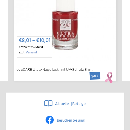
Preisspanne:
€
8,01
–
€
10,01
€8,01
Enthält 19% MwSt.
bis
zzgl.
Versand
€10,01
eyeCARE Ultra-Nagellack mit UV-Schutz 5 ml
SALE
Aktuelles | Beiträge
Besuchen Sie uns!