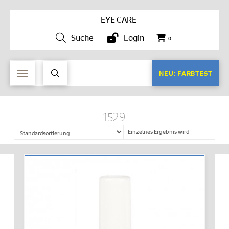
EYE CARE
Suche
Login
0
NEU: FARBTEST
1529
Einzelnes Ergebnis wird
angezeigt