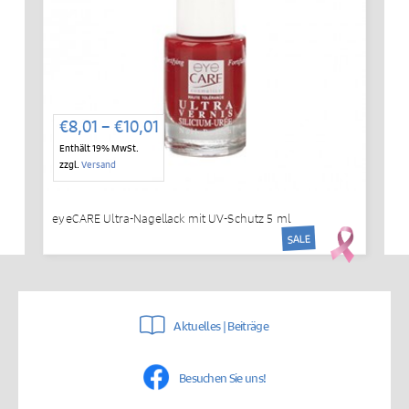
Preisspanne:
€
8,01
–
€
10,01
€8,01
Enthält 19% MwSt.
bis
zzgl.
Versand
€10,01
eyeCARE Ultra-Nagellack mit UV-Schutz 5 ml
SALE
Aktuelles | Beiträge
Besuchen Sie uns!