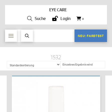
EYE CARE
Suche
Login
0
NEU: FARBTEST
1532
Einzelnes Ergebnis wird
angezeigt