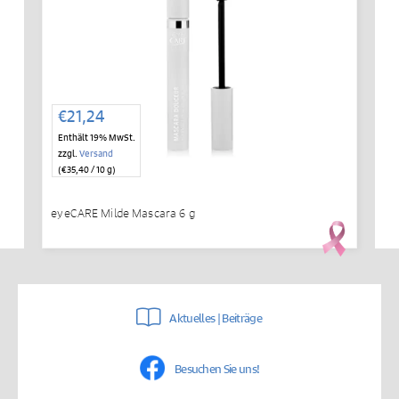
€
21,24
Enthält 19% MwSt.
zzgl.
Versand
(
€
35,40
/ 10 g)
eyeCARE Milde Mascara 6 g
Aktuelles | Beiträge
Besuchen Sie uns!