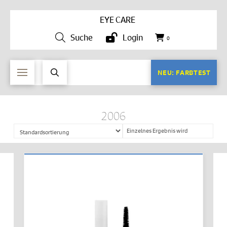
EYE CARE
Suche
Login
0
NEU: FARBTEST
2006
Einzelnes Ergebnis wird
angezeigt