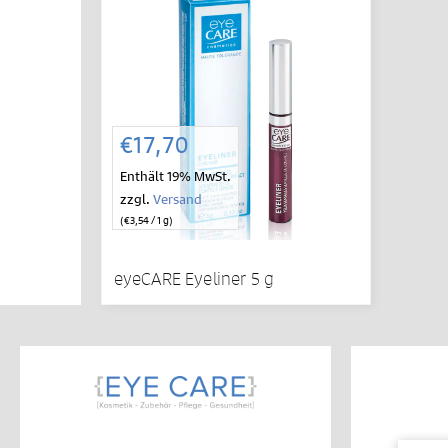
€
17,70
Enthält 19% MwSt.
zzgl.
Versand
(
€
3,54
/ 1 g)
eyeCARE Eyeliner 5 g