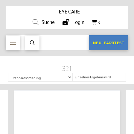
EYE CARE
Suche
Login
0
NEU: FARBTEST
321
Einzelnes Ergebnis wird
angezeigt