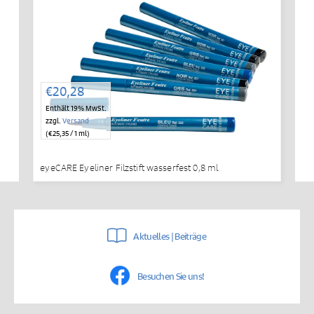
€
20,28
Enthält 19% MwSt.
zzgl.
Versand
(
€
25,35
/ 1 ml)
eyeCARE Eyeliner Filzstift wasserfest 0,8 ml
Aktuelles | Beiträge
Besuchen Sie uns!