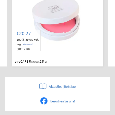
€
20,27
Enthält 19% MwSt.
zzgl.
Versand
(
€
8,11
/ 1 g)
eyeCARE Rouge 2,5 g
Aktuelles | Beiträge
Besuchen Sie uns!