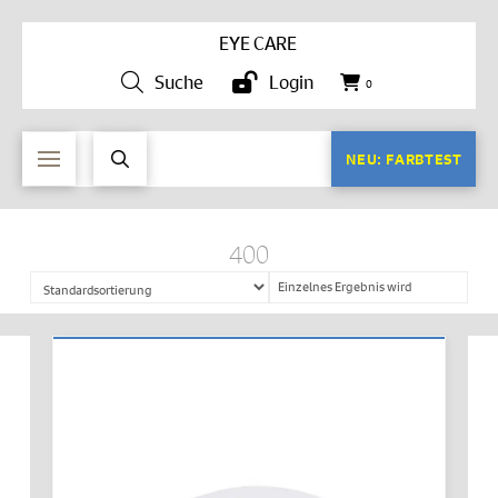
EYE CARE
Suche
Login
0
NEU: FARBTEST
400
Einzelnes Ergebnis wird
angezeigt