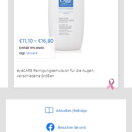
Preisspanne:
€
11,10
–
€
16,80
€11,10
Enthält 19% MwSt.
bis
zzgl.
Versand
€16,80
eyeCARE Reinigungsemulsion für die Augen,
verschiedene Größen
Aktuelles | Beiträge
Besuchen Sie uns!