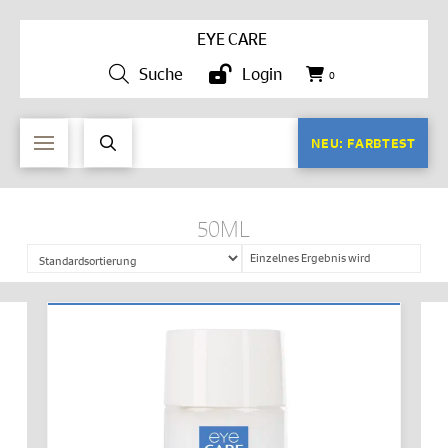
EYE CARE
Suche
Login
0
NEU: FARBTEST
50ML
Einzelnes Ergebnis wird
angezeigt