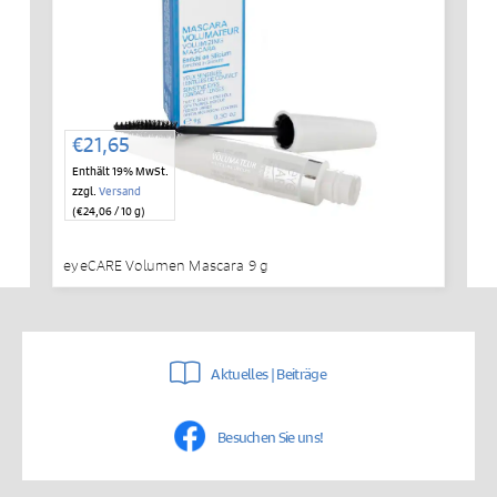
€
21,65
Enthält 19% MwSt.
zzgl.
Versand
(
€
24,06
/ 10 g)
eyeCARE Volumen Mascara 9 g
Aktuelles | Beiträge
Besuchen Sie uns!