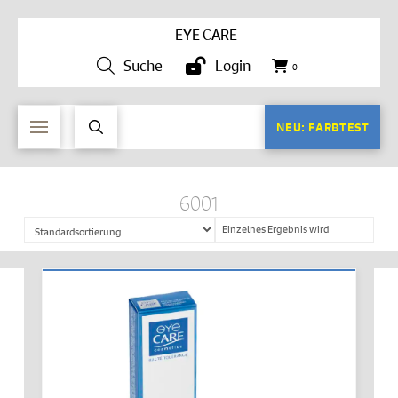
EYE CARE
Suche
Login
0
NEU: FARBTEST
6001
Einzelnes Ergebnis wird
angezeigt