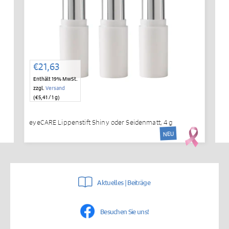
€
21,63
Enthält 19% MwSt.
zzgl.
Versand
(
€
5,41
/ 1 g)
eyeCARE Lippenstift Shiny oder Seidenmatt, 4 g
NEU
Aktuelles | Beiträge
Besuchen Sie uns!