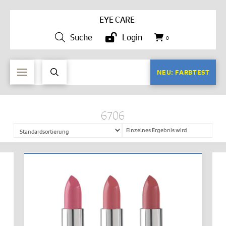
EYE CARE
Suche
Login
0
NEU: FARBTEST
6706
Einzelnes Ergebnis wird
angezeigt