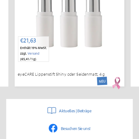
€
21,63
Enthält 19% MwSt.
zzgl.
Versand
(
€
5,41
/ 1 g)
eyeCARE Lippenstift Shiny oder Seidenmatt, 4 g
NEU
Aktuelles | Beiträge
Besuchen Sie uns!