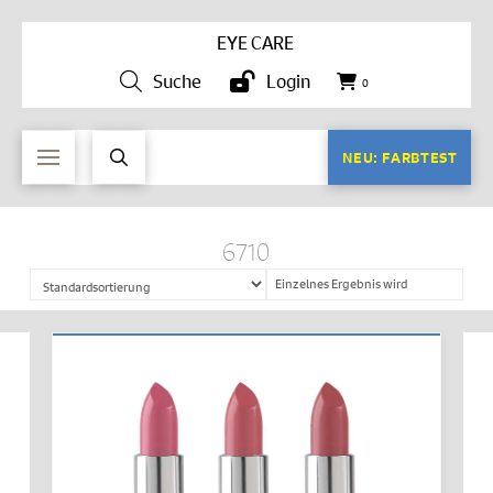
EYE CARE
Suche
Login
0
NEU: FARBTEST
6710
Einzelnes Ergebnis wird
angezeigt