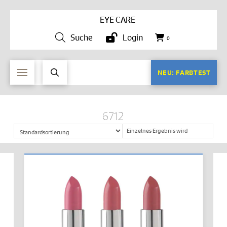
EYE CARE
Suche
Login
0
NEU: FARBTEST
6712
Einzelnes Ergebnis wird
angezeigt