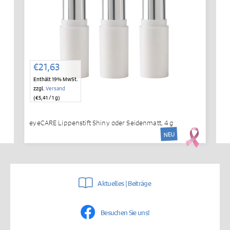
€
21,63
Enthält 19% MwSt.
zzgl.
Versand
(
€
5,41
/ 1 g)
eyeCARE Lippenstift Shiny oder Seidenmatt, 4 g
NEU
Aktuelles | Beiträge
Besuchen Sie uns!