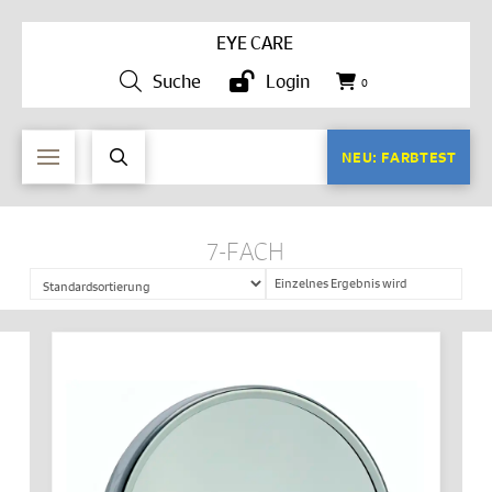
EYE CARE
Suche
Login
0
NEU: FARBTEST
7-FACH
Einzelnes Ergebnis wird
angezeigt
IN DEN WARENKORB