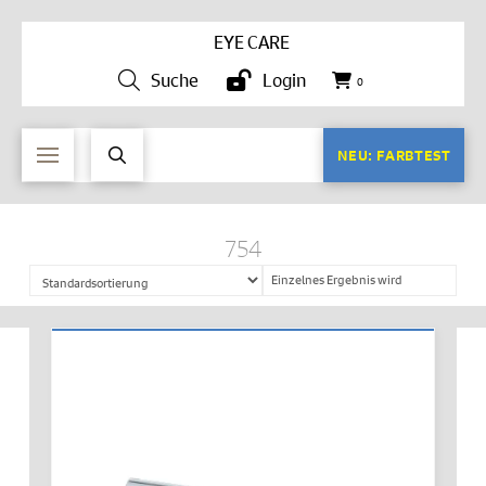
EYE CARE
Suche
Login
0
NEU: FARBTEST
754
Einzelnes Ergebnis wird
angezeigt