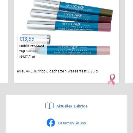
€
13,55
Enthält 19% MwSt.
zzgl.
Versand
(
€
4,17
/ 1 g)
eyeCARE Jumbo Lidschatten wasserfest 3,25 g
Aktuelles | Beiträge
Besuchen Sie uns!