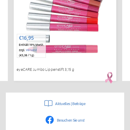
€
16,95
Enthält 19% MwSt.
zzgl.
Versand
(
€
5,38
/ 1 g)
eyeCARE Jumbo Lippenstift 3,15 g
Aktuelles | Beiträge
Besuchen Sie uns!