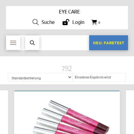
EYE CARE
Suche
Login
0
NEU: FARBTEST
792
Einzelnes Ergebnis wird
angezeigt