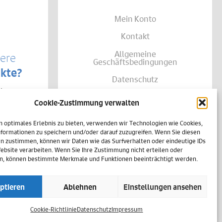
Mein Konto
Kontakt
Allgemeine
sere
Geschäftsbedingungen
kte?
Datenschutz
te von
Widerruf
träglich
Cookie-Zustimmung verwalten
se Ihrer
Zahlungsweisen
shalb
n optimales Erlebnis zu bieten, verwenden wir Technologien wie Cookies,
h
Versand & Lieferung
einer
formationen zu speichern und/oder darauf zuzugreifen. Wenn Sie diesen
n zustimmen, können wir Daten wie das Surfverhalten oder eindeutige IDs
Impressum
Website verarbeiten. Wenn Sie Ihre Zustimmung nicht erteilen oder
n, können bestimmte Merkmale und Funktionen beeinträchtigt werden.
Cookie-Richtlinie (EU)
ptieren
Ablehnen
Einstellungen ansehen
Vertrag widerrufen
Cookie-Richtlinie
Datenschutz
Impressum