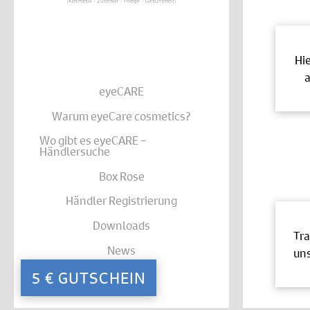
Hi
a
eyeCARE
Warum eyeCare cosmetics?
Wo gibt es eyeCARE –
Händlersuche
Box Rose
Händler Registrierung
Downloads
Tra
News
uns
Kontakt
5 € GUTSCHEIN