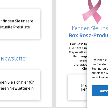
er finden Sie unsere
ktuelle Preisliste
Kennen Sie un
Box Rose-Produ
Box Rose Kosmetikproduk
Eye Care sind sehr hochver
& speziell auf die Bedürfnis
Haut zugeschnitten. De
Newsletter
Um Ihnen ei
eignen sie sich auc
therapiebegleitend bei 
um Gerätein
Chemotherapie.
Technologie
auf dieser 
zurückziehe
gen Sie sich hier für
Produkte
eren Newletter ein
kennenlernen
Akze