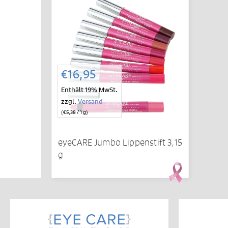
€
16,95
Enthält 19% MwSt.
zzgl.
Versand
(
€
5,38
/ 1 g)
eyeCARE Jumbo Lippenstift 3,15
g