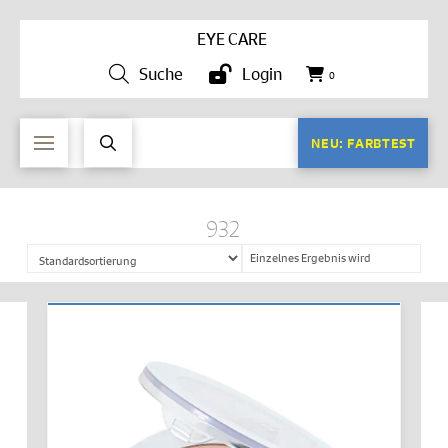
EYE CARE
Suche
Login
0
NEU: FARBTEST
932
Einzelnes Ergebnis wird
angezeigt