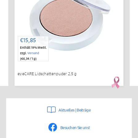
€
15,85
Enthält 19% MwSt.
zzgl.
Versand
(
€
6,34
/ 1 g)
eyeCARE Lidschattenpuder 2,5 g
Aktuelles | Beiträge
Besuchen Sie uns!