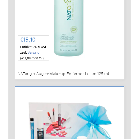
€
15,10
Enthält 19% MwSt.
zzgl.
Versand
(
€
12,08
/ 100 ml)
NATorigin Augen-Make-up Entferner Lotion 125 ml