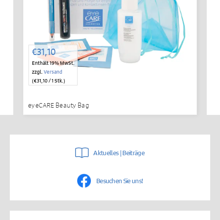
€
31,10
Enthält 19% MwSt.
zzgl.
Versand
(
€
31,10
/ 1 Stk.)
eyeCARE Beauty Bag
Aktuelles | Beiträge
Besuchen Sie uns!