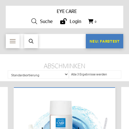
EYE CARE
Suche
Login
0
NEU: FARBTEST
ABSCHMINKEN
Alle 3 Ergebnisse werden
angezeigt
IN DEN WARENKORB