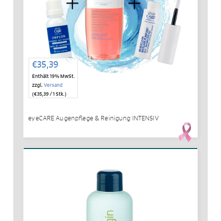
€
35,39
Enthält 19% MwSt.
zzgl.
Versand
(
€
35,39
/ 1 Stk.)
eyeCARE Augenpflege & Reinigung INTENSIV
IN DEN WARENKORB