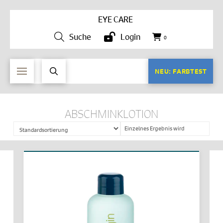
EYE CARE
Suche
Login
0
NEU: FARBTEST
ABSCHMINKLOTION
Einzelnes Ergebnis wird
angezeigt
IN DEN WARENKORB