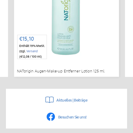
€
15,10
Enthält 19% MwSt.
zzgl.
Versand
(
€
12,08
/ 100 ml)
NATorigin Augen-Make-up Entferner Lotion 125 ml
Aktuelles | Beiträge
Besuchen Sie uns!