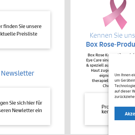
er finden Sie unsere
ktuelle Preisliste
Kennen Sie un
Box Rose-Produ
Box Rose Kosmetikproduk
Eye Care sind sehr hochver
& speziell auf die Bedürfnis
Haut zugeschnitten. De
Newsletter
Um Ihnen ei
eignen sie sich auc
therapiebegleitend bei 
um Gerätein
Chemotherapie.
Technologie
auf dieser 
zurückziehe
gen Sie sich hier für
Produkte
eren Newletter ein
kennenlernen
Akze