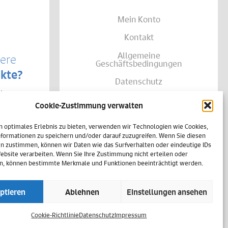
Mein Konto
Kontakt
Allgemeine
sere
Geschäftsbedingungen
kte?
Datenschutz
te von
Widerruf
träglich
Cookie-Zustimmung verwalten
se Ihrer
Zahlungsweisen
shalb
n optimales Erlebnis zu bieten, verwenden wir Technologien wie Cookies,
h
Versand & Lieferung
einer
formationen zu speichern und/oder darauf zuzugreifen. Wenn Sie diesen
n zustimmen, können wir Daten wie das Surfverhalten oder eindeutige IDs
Impressum
Website verarbeiten. Wenn Sie Ihre Zustimmung nicht erteilen oder
n, können bestimmte Merkmale und Funktionen beeinträchtigt werden.
Cookie-Richtlinie (EU)
ptieren
Ablehnen
Einstellungen ansehen
Vertrag widerrufen
Cookie-Richtlinie
Datenschutz
Impressum