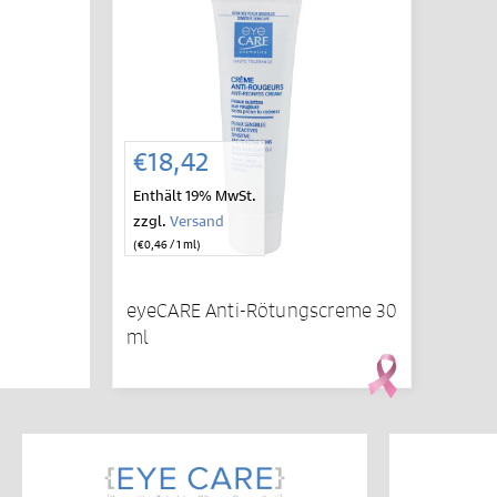
IN DEN
WARENKORB
€
18,42
Enthält 19% MwSt.
zzgl.
Versand
(
€
0,46
/ 1 ml)
eyeCARE Anti-Rötungscreme 30
ml