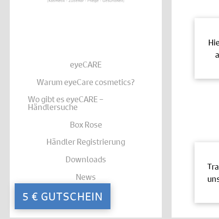
Hi
a
eyeCARE
Warum eyeCare cosmetics?
Wo gibt es eyeCARE –
Händlersuche
Box Rose
Händler Registrierung
Downloads
Tra
News
uns
Kontakt
5 € GUTSCHEIN