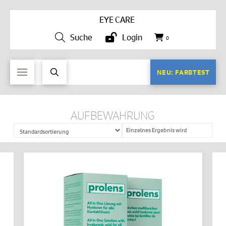
EYE CARE
Suche
Login
0
NEU: FARBTEST
AUFBEWAHRUNG
Einzelnes Ergebnis wird
angezeigt