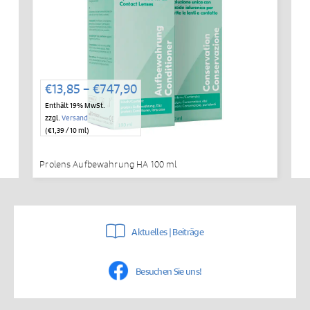
Preisspanne:
€
13,85
–
€
747,90
€13,85
Enthält 19% MwSt.
bis
zzgl.
Versand
€747,90
(
€
1,39
/ 10 ml)
Prolens Aufbewahrung HA 100 ml
Aktuelles | Beiträge
Besuchen Sie uns!