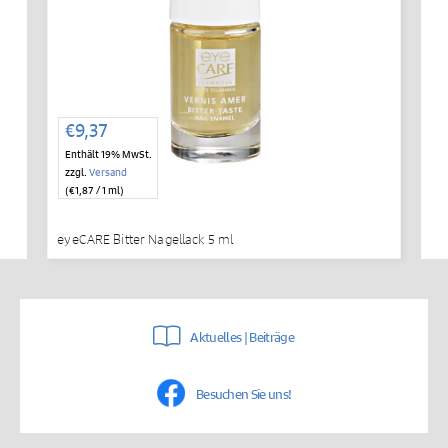
€
9,37
Enthält 19% MwSt.
zzgl.
Versand
(
€
1,87
/ 1 ml)
eyeCARE Bitter Nagellack 5 ml
Aktuelles | Beiträge
Besuchen Sie uns!