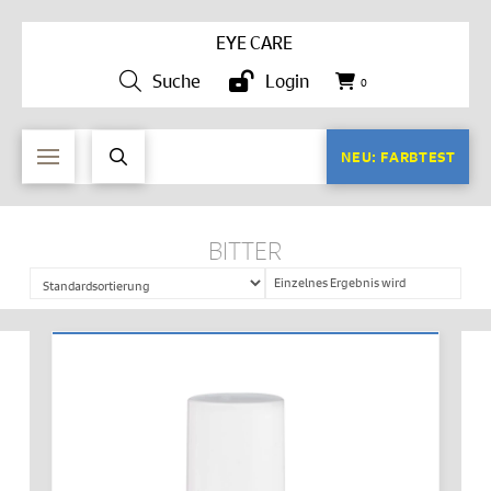
EYE CARE
Suche
Login
0
NEU: FARBTEST
BITTER
Einzelnes Ergebnis wird
angezeigt
IN DEN WARENKORB