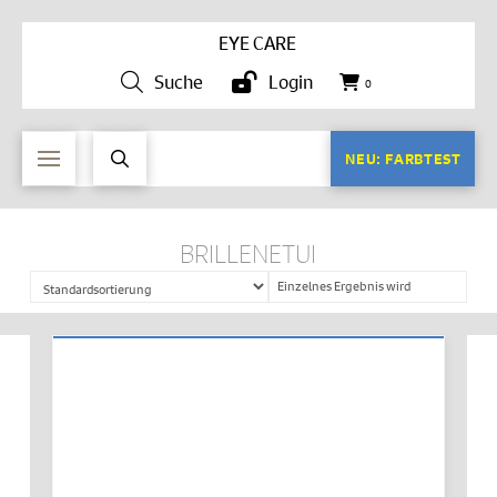
EYE CARE
Suche
Login
0
NEU: FARBTEST
BRILLENETUI
Einzelnes Ergebnis wird
angezeigt