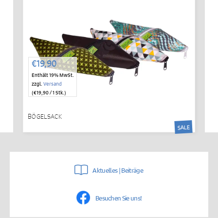
€
19,90
Enthält 19% MwSt.
zzgl.
Versand
(
€
19,90
/ 1 Stk.)
BÖGELSACK
SALE
Aktuelles | Beiträge
Besuchen Sie uns!