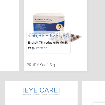
Preisspanne:
€
56,36
–
€
281,80
€56,36
Enthält 7% reduzierte MwSt.
bis
zzgl.
Versand
€281,80
BRUDY Sec 1,5 g