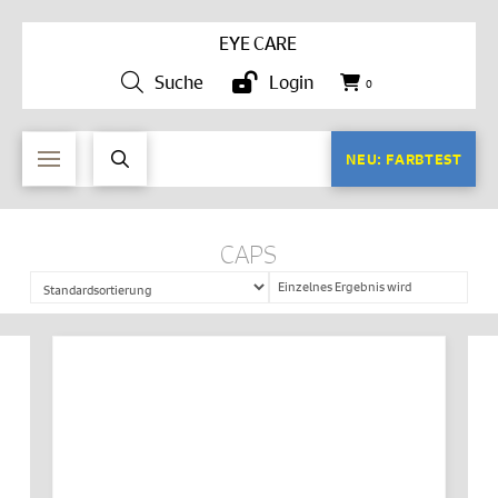
EYE CARE
Suche
Login
0
NEU: FARBTEST
CAPS
Einzelnes Ergebnis wird
angezeigt
IN DEN WARENKORB