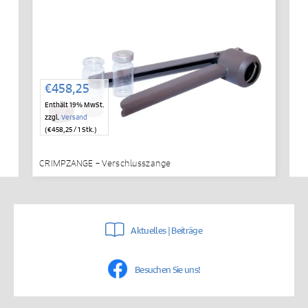
€
458,25
Enthält 19% MwSt.
zzgl.
Versand
(
€
458,25
/ 1 Stk.)
CRIMPZANGE – Verschlusszange
Aktuelles | Beiträge
Besuchen Sie uns!