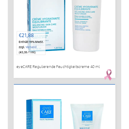
€
21,88
Enthält 19% MwSt.
zzgl.
Versand
(
€
0,55
/ 1 ml)
eyeCARE Regulierende Feuchtigkeitscreme 40 ml
IN DEN WARENKORB