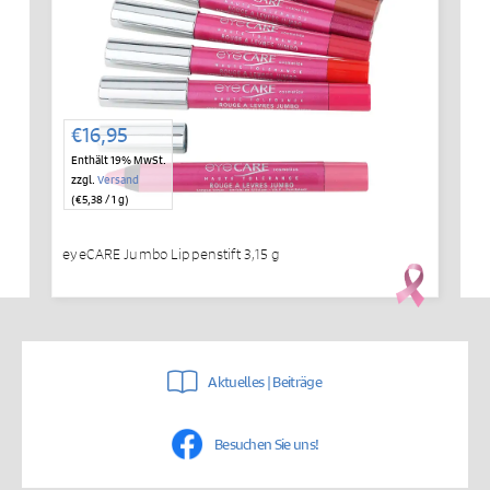
€
16,95
Enthält 19% MwSt.
zzgl.
Versand
(
€
5,38
/ 1 g)
eyeCARE Jumbo Lippenstift 3,15 g
Aktuelles | Beiträge
Besuchen Sie uns!