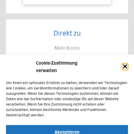
Direkt zu
Mein Konto
Kontakt
Cookie-Zustimmung
Allgemeine Geschäftsbedingungen
verwalten
Datenschutz
Um Ihnen ein optimales Erlebnis zu bieten, verwenden wir Technologien
wie Cookies, um Geräteinformationen zu speichern und/oder darauf
Widerruf
zuzugreifen. Wenn Sie diesen Technologien zustimmen, können wir
Daten wie das Surfverhalten oder eindeutige IDs auf dieser Website
Zahlungsweisen
verarbeiten. Wenn Sie Ihre Zustimmung nicht erteilen oder
zurückziehen, können bestimmte Merkmale und Funktionen
Versand & Lieferung
beeinträchtigt werden.
Impressum
Akzeptieren
Cookie-Richtlinie (EU)