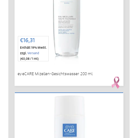
€
16,31
Enthält 19% MwSt.
zzgl.
Versand
(
€
0,08
/ 1 ml)
eyeCARE Mizellen-Gesichtswasser 200 ml
IN DEN WARENKORB