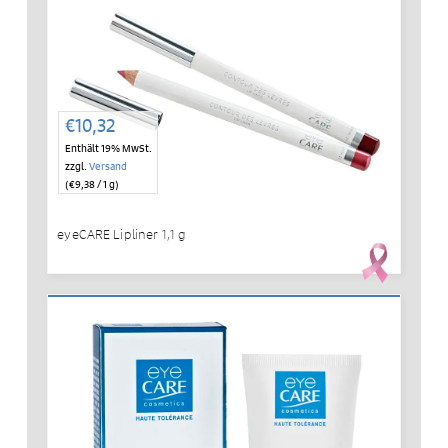
€
10,32
Enthält 19% MwSt.
zzgl.
Versand
(
€
9,38
/ 1 g)
eyeCARE Lipliner 1,1 g
IN DEN WARENKORB