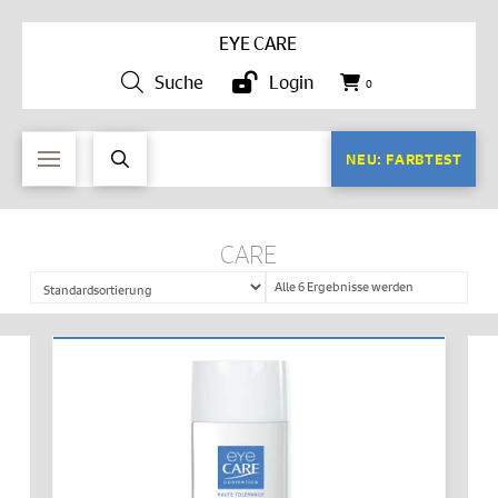
EYE CARE
Suche
Login
0
NEU: FARBTEST
CARE
Alle 6 Ergebnisse werden
angezeigt
IN DEN WARENKORB