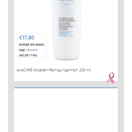
€
17,80
Enthält 19% MwSt.
zzgl.
Versand
(
€
0,09
/ 1 ml)
eyeCARE Mizellen-Reinigungsmilch 200 ml