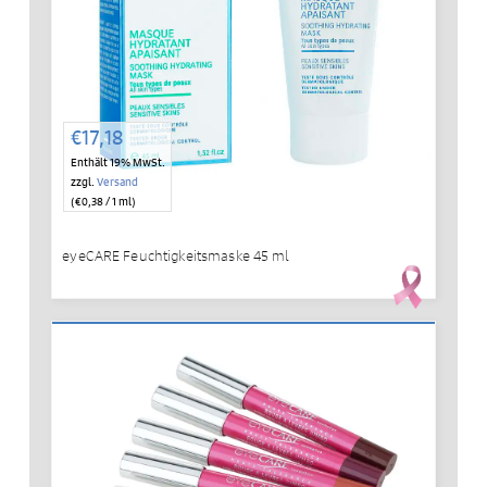
€
17,18
Enthält 19% MwSt.
zzgl.
Versand
(
€
0,38
/ 1 ml)
eyeCARE Feuchtigkeitsmaske 45 ml