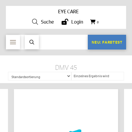
EYE CARE
Suche
Login
0
NEU: FARBTEST
DMV 45
Einzelnes Ergebnis wird
angezeigt