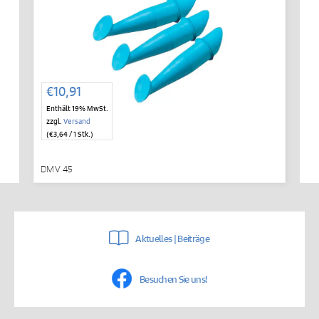
€
10,91
Enthält 19% MwSt.
zzgl.
Versand
(
€
3,64
/ 1 Stk.)
DMV 45
Aktuelles | Beiträge
Besuchen Sie uns!