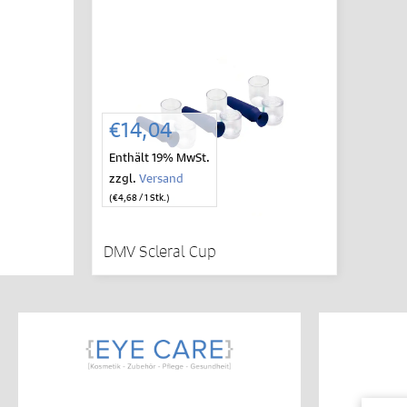
IN DEN
WARENKORB
€
14,04
Enthält 19% MwSt.
zzgl.
Versand
(
€
4,68
/ 1 Stk.)
DMV Scleral Cup