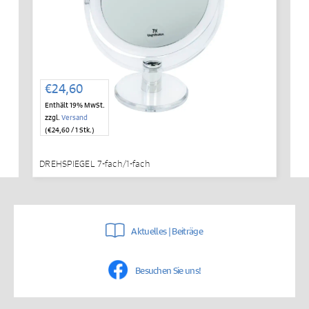
€
24,60
Enthält 19% MwSt.
zzgl.
Versand
(
€
24,60
/ 1 Stk.)
DREHSPIEGEL 7-fach/1-fach
Aktuelles | Beiträge
Besuchen Sie uns!