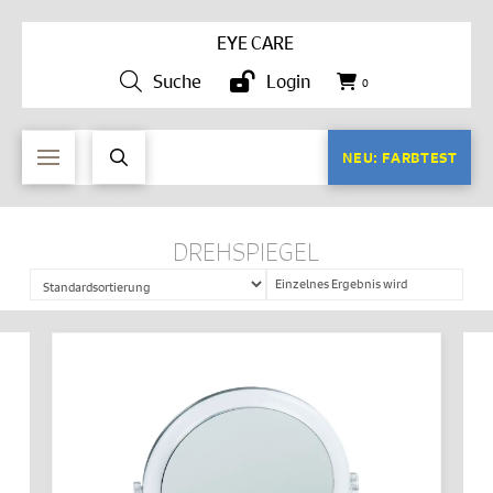
EYE CARE
Suche
Login
0
NEU: FARBTEST
DREHSPIEGEL
Einzelnes Ergebnis wird
angezeigt
IN DEN WARENKORB