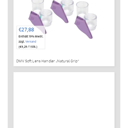
€
27,88
Enthält 19% MwSt.
zzgl.
Versand
(
€
9,29
/ 1 Stk.)
DMV Soft Lens Handler „Natural Grip“
IN DEN WARENKORB