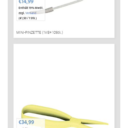
€
14,99
Enthält 19% MwSt.
zzgl.
Versand
(
€
1,50
/ 1 Stk.)
MINI-PINZETTE (1VE= 10Stk.)
IN DEN WARENKORB
€
34,99