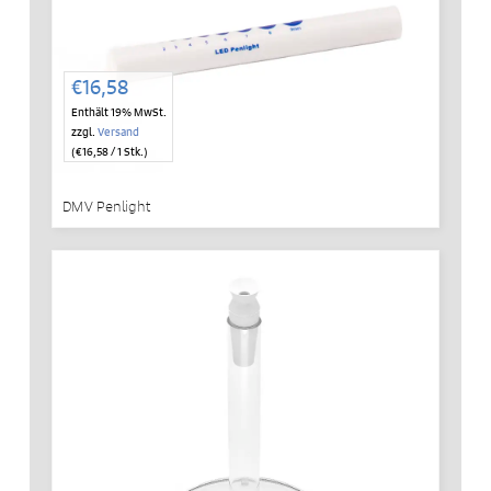
€
16,58
Enthält 19% MwSt.
zzgl.
Versand
(
€
16,58
/ 1 Stk.)
DMV Penlight