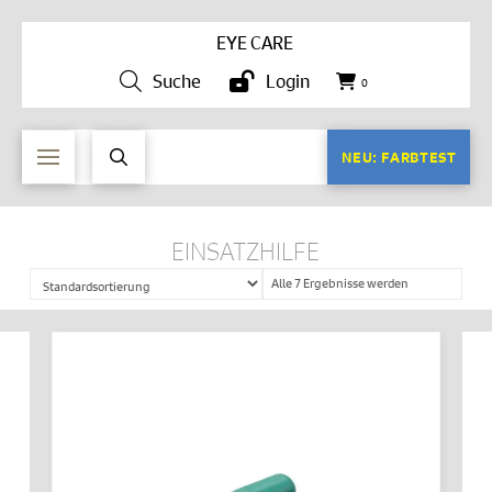
EYE CARE
Suche
Login
0
NEU: FARBTEST
EINSATZHILFE
Alle 7 Ergebnisse werden
angezeigt
IN DEN WARENKORB