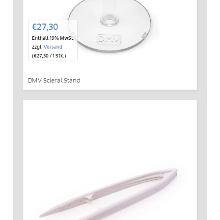
€
27,30
Enthält 19% MwSt.
zzgl.
Versand
(
€
27,30
/ 1 Stk.)
DMV Scleral Stand
IN DEN WARENKORB