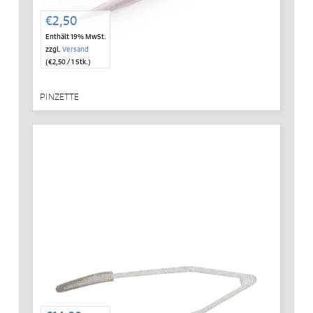
€
2,50
Enthält 19% MwSt.
zzgl.
Versand
(
€
2,50
/ 1 Stk.)
PINZETTE
IN DEN WARENKORB