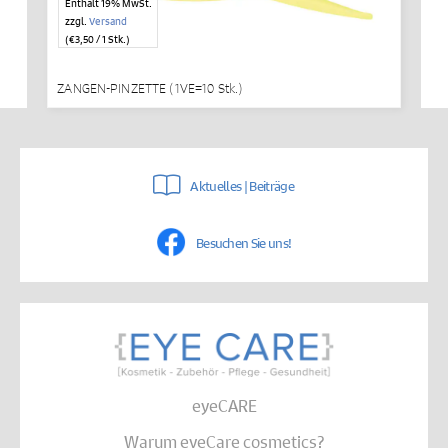
Enthält 19% MwSt.
zzgl.
Versand
(
€
3,50
/ 1 Stk.)
ZANGEN-PINZETTE (1VE=10 Stk.)
Aktuelles | Beiträge
Besuchen Sie uns!
eyeCARE
Warum eyeCare cosmetics?