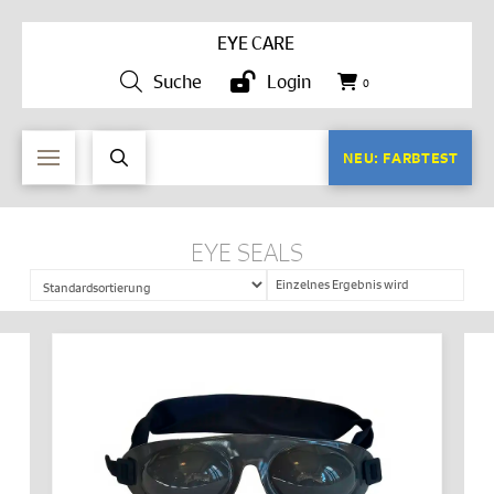
EYE CARE
Suche
Login
0
NEU: FARBTEST
EYE SEALS
Einzelnes Ergebnis wird
angezeigt