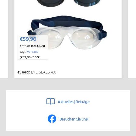
€
59,90
Enthält 19% MwSt.
zzgl.
Versand
(
€
59,90
/ 1 Stk.)
eyeeco EYE SEALS 4.0
Aktuelles | Beiträge
Besuchen Sie uns!