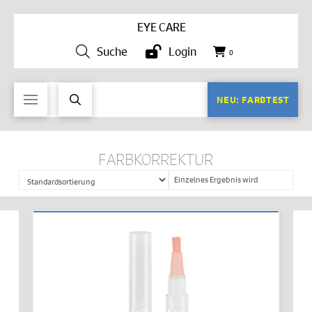
EYE CARE
Suche
Login
0
NEU: FARBTEST
FARBKORREKTUR
Einzelnes Ergebnis wird
angezeigt