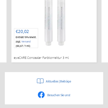
€
20,02
Enthält 19% MwSt.
zzgl.
Versand
(
€
6,67
/ 1 ml)
eyeCARE Concealer Farbkorrektur 3 ml
Aktuelles | Beiträge
Besuchen Sie uns!