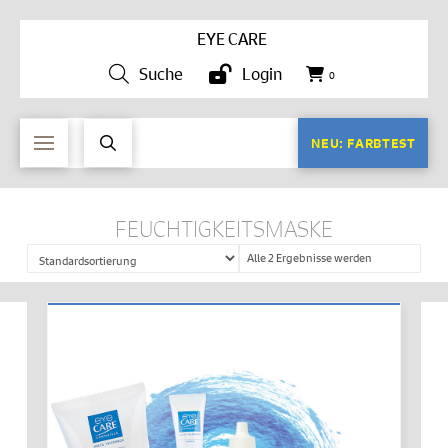
EYE CARE
Suche
Login
0
NEU: FARBTEST
FEUCHTIGKEITSMASKE
Alle 2 Ergebnisse werden
angezeigt
IN DEN WARENKORB