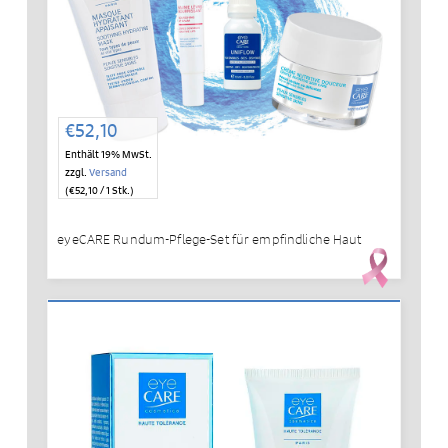
€
52,10
Enthält 19% MwSt.
zzgl.
Versand
(
€
52,10
/ 1 Stk.)
eyeCARE Rundum-Pflege-Set für empfindliche Haut
IN DEN WARENKORB