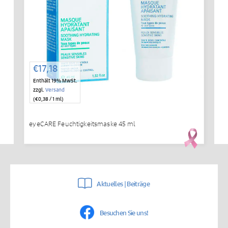
€
17,18
Enthält 19% MwSt.
zzgl.
Versand
(
€
0,38
/ 1 ml)
eyeCARE Feuchtigkeitsmaske 45 ml
Aktuelles | Beiträge
Besuchen Sie uns!