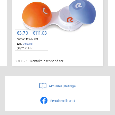
Preisspanne:
€
3,70
–
€
111,03
€3,70
Enthält 19% MwSt.
bis
zzgl.
Versand
€111,03
(
€
3,70
/ 1 Stk.)
SOFTGRIP Kontaktlinsenbehälter
Aktuelles | Beiträge
Besuchen Sie uns!