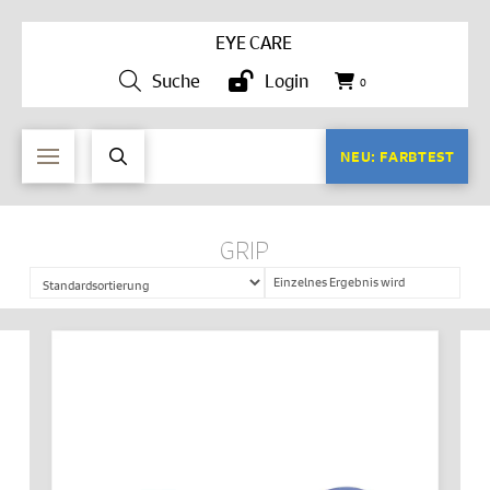
EYE CARE
Suche
Login
0
NEU: FARBTEST
GRIP
Einzelnes Ergebnis wird
angezeigt