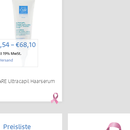
Preisspanne:
,54
–
€
68,10
€29,54
lt 19% MwSt.
bis
Versand
€68,10
RE Ultracapil Haarserum
Preisliste