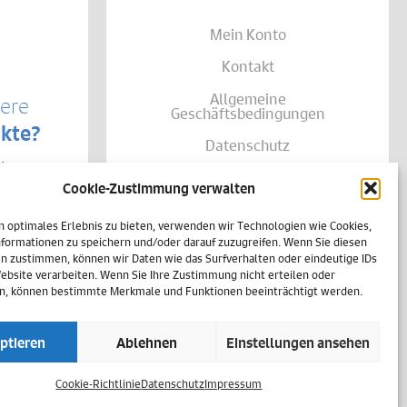
Mein Konto
Kontakt
Allgemeine
sere
Geschäftsbedingungen
kte?
Datenschutz
te von
Widerruf
träglich
Cookie-Zustimmung verwalten
se Ihrer
Zahlungsweisen
shalb
n optimales Erlebnis zu bieten, verwenden wir Technologien wie Cookies,
h
Versand & Lieferung
einer
formationen zu speichern und/oder darauf zuzugreifen. Wenn Sie diesen
n zustimmen, können wir Daten wie das Surfverhalten oder eindeutige IDs
Impressum
Website verarbeiten. Wenn Sie Ihre Zustimmung nicht erteilen oder
n, können bestimmte Merkmale und Funktionen beeinträchtigt werden.
Cookie-Richtlinie (EU)
ptieren
Ablehnen
Einstellungen ansehen
Vertrag widerrufen
Cookie-Richtlinie
Datenschutz
Impressum