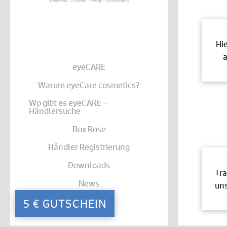
Hi
a
eyeCARE
Warum eyeCare cosmetics?
Wo gibt es eyeCARE –
Händlersuche
Box Rose
Händler Registrierung
Downloads
Tra
News
uns
Kontakt
5 € GUTSCHEIN