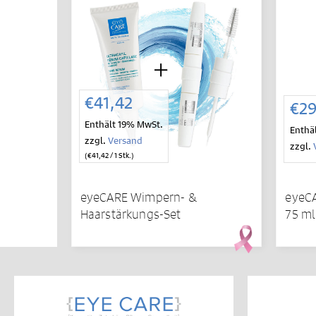
IN DEN
WARENKORB
€
41,42
€
29
Enthält 19% MwSt.
Enthä
zzgl.
Versand
zzgl.
(
€
41,42
/ 1 Stk.)
eyeCARE Wimpern- &
eyeCA
Haarstärkungs-Set
75 ml