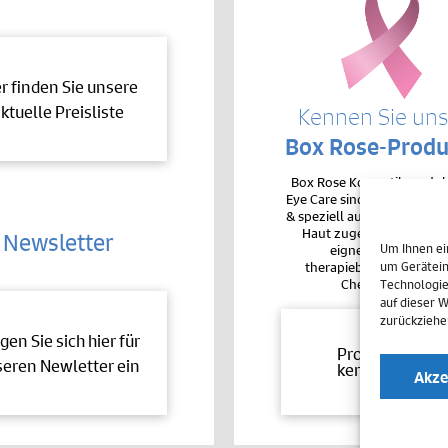
er finden Sie unsere
ktuelle Preisliste
Kennen Sie un
Box Rose-Produ
Box Rose Kosmetikproduk
Eye Care sind sehr hochver
& speziell auf die Bedürfnis
Haut zugeschnitten. De
Newsletter
Um Ihnen ei
eignen sie sich auc
therapiebegleitend bei 
um Gerätein
Chemotherapie.
Technologie
auf dieser 
zurückziehe
gen Sie sich hier für
Produkte
eren Newletter ein
kennenlernen
Akze