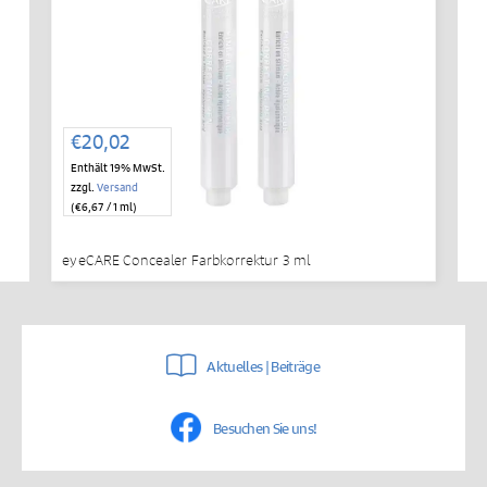
€
20,02
Enthält 19% MwSt.
zzgl.
Versand
(
€
6,67
/ 1 ml)
eyeCARE Concealer Farbkorrektur 3 ml
Aktuelles | Beiträge
Besuchen Sie uns!