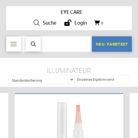
EYE CARE
Suche
Login
0
NEU: FARBTEST
ILLUMINATEUR
Einzelnes Ergebnis wird
angezeigt