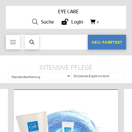
EYE CARE
Suche
Login
0
NEU: FARBTEST
INTENSIVE PFLEGE
Einzelnes Ergebnis wird
angezeigt
IN DEN WARENKORB