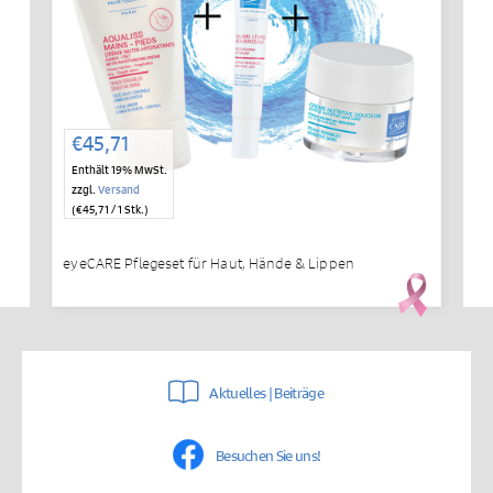
€
45,71
Enthält 19% MwSt.
zzgl.
Versand
(
€
45,71
/ 1 Stk.)
eyeCARE Pflegeset für Haut, Hände & Lippen
Aktuelles | Beiträge
Besuchen Sie uns!