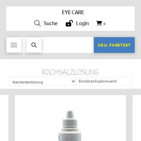
EYE CARE
Suche
Login
0
NEU: FARBTEST
KOCHSALZLÖSUNG
Einzelnes Ergebnis wird
angezeigt
IN DEN WARENKORB