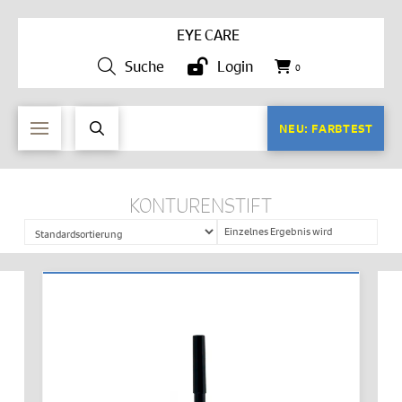
EYE CARE
Suche
Login
0
NEU: FARBTEST
KONTURENSTIFT
Einzelnes Ergebnis wird
angezeigt