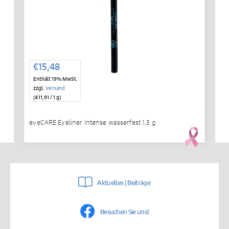
€
15,48
Enthält 19% MwSt.
zzgl.
Versand
(
€
11,91
/ 1 g)
eyeCARE Eyeliner Intense wasserfest 1,3 g
Aktuelles | Beiträge
Besuchen Sie uns!